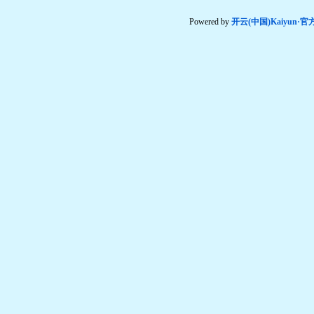
Powered by
开云(中国)Kaiyun·