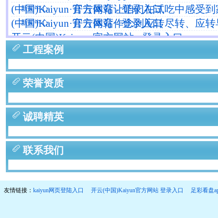
(中国)Kaiyun·官方网站 - 登录入口
开云体育让咱们在试吃中感受到
新闻中心
(中国)Kaiyun·官方网站 - 登录入口
开云体育作念到应转尽转、应转
新闻中心
开云(中国)Kaiyun·官方网站 - 登录入口
工程案例
荣誉资质
诚聘精英
联系我们
友情链接：
kaiyun网页登陆入口
开云(中国)Kaiyun官方网站 登录入口
足彩看盘a