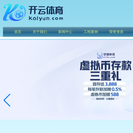
首页
关于我们
新闻中心
工程案例
荣誉资质